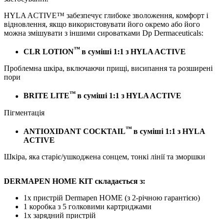
HYLA ACTIVE™ забезпечує глибоке зволоження, комфорт і
відновлення, якщо використовувати його окремо або його
можна змішувати з іншими сироватками Dp Dermaceuticals:
™
CLR LOTION
в суміші 1:1 з HYLA ACTIVE
Проблемна шкіра, включаючи прищі, висипання та розширені
пори
™
BRITE LITE
в суміші 1:1 з HYLA ACTIVE
Пігментація
™
ANTIOXIDANT COCKTAIL
в суміші 1:1 з HYLA
ACTIVE
Шкіра, яка старіє/ушкоджена сонцем, тонкі лінії та зморшки
DERMAPEN HOME KIT
складається з
:
1x пристрій Dermapen HOME (з 2-річною гарантією)
1 коробка з 5 голковими картриджами
1x зарядний пристрій