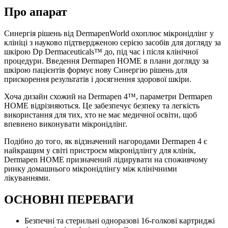
Про апарат
Синергія рішень від DermapenWorld охоплює мікронідлінг у
клініці з науково підтвердженою серією засобів для догляду за
шкірою Dp Dermaceuticals™ до, під час і після клінічної
процедури. Введення Dermapen HOME в плани догляду за
шкірою пацієнтів формує нову Синергію рішень для
прискорення результатів і досягнення здорової шкіри.
Хоча дизайн схожий на Dermapen 4™, параметри Dermapen
HOME відрізняються. Це забезпечує безпеку та легкість
використання для тих, хто не має медичної освіти, щоб
впевнено виконувати мікронідлінг.
Подібно до того, як відзначений нагородами Dermapen 4 є
найкращим у світі пристроєм мікронідлінгу для клінік,
Dermapen HOME призначений лідирувати на споживчому
ринку домашнього мікронідлінгу між клінічними
лікуваннями.
ОСНОВНІ ПЕРЕВАГИ
Безпечні та стерильні одноразові 16-голкові картриджі