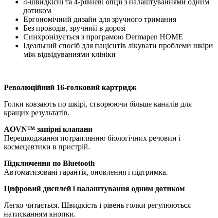
4-швидкісні та 4-рівневі опції з налаштуваннями одним
дотиком
Ергономічний дизайн для зручного тримання
Без проводів, зручний в дорозі
Синхронізується з програмою Dermapen HOME
Ідеальний спосіб для пацієнтів лікувати проблеми шкіри
між відвідуваннями клініки
Революційний 16-голковий картридж
Голки ковзають по шкірі, створюючи більше каналів для
кращих результатів.
AOVN™ запірні клапани
Перешкоджання потраплянню біологічних речовин і
космецевтики в пристрій.
Підключення по Bluetooth
Автоматизовані гарантія, оновлення і підтримка.
Цифровий дисплей і налаштування одним дотиком
Легко читається. Швидкість і рівень голки регулюються
натисканням кнопки.