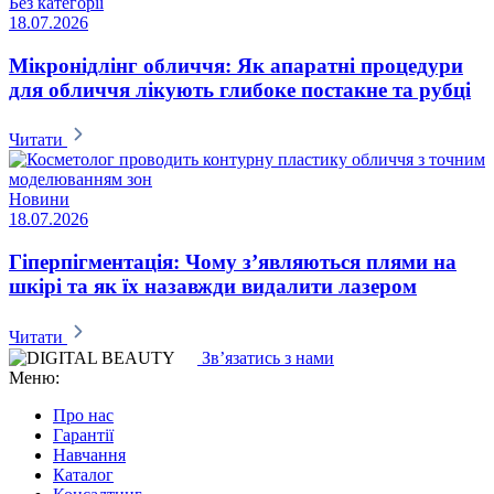
Без категорії
18.07.2026
Мікронідлінг обличчя: Як апаратні процедури
для обличчя лікують глибоке постакне та рубці
Читати
Новини
18.07.2026
Гіперпігментація: Чому з’являються плями на
шкірі та як їх назавжди видалити лазером
Читати
Зв’язатись з нами
Меню:
Про нас
Гарантії
Навчання
Каталог