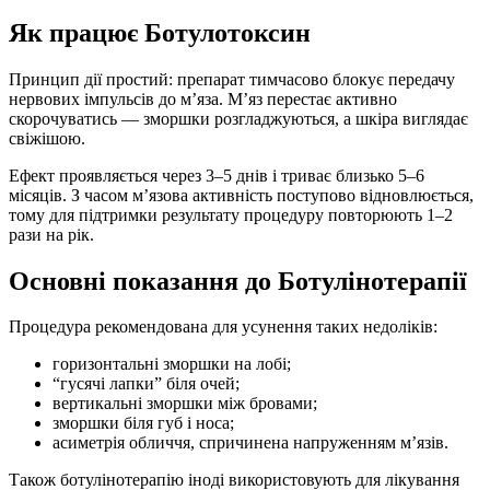
Як працює Ботулотоксин
Принцип дії простий: препарат тимчасово блокує передачу
нервових імпульсів до м’яза. М’яз перестає активно
скорочуватись — зморшки розгладжуються, а шкіра виглядає
свіжішою.
Ефект проявляється через 3–5 днів і триває близько 5–6
місяців. З часом м’язова активність поступово відновлюється,
тому для підтримки результату процедуру повторюють 1–2
рази на рік.
Основні показання до Ботулінотерапії
Процедура рекомендована для усунення таких недоліків:
горизонтальні зморшки на лобі;
“гусячі лапки” біля очей;
вертикальні зморшки між бровами;
зморшки біля губ і носа;
асиметрія обличчя, спричинена напруженням м’язів.
Також ботулінотерапію іноді використовують для лікування