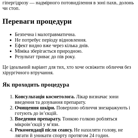
гіпергідрозу — надмірного потовиділення в зоні пахв, долонь
чи стоп.
Переваги процедури
Безпечна і малотравматична.
Не потребує періоду відновлення.
Ефект видно вже через кілька днів.
Міміка зберігається природною.
Результат триває до пів року.
Це ідеальний варіант для тих, хто хоче освіжити обличчя без
хірургічного втручання.
Як проходить процедура
Консультація косметолога.
Лікар визначає зони
введення та дозування препарату.
Очищення шкіри.
Поверхню обличчя знезаражують і
готують до ін’єкцій.
Введення препарату.
Тонкою голкою робляться
мікроін’єкції у м’язи.
Рекомендації після сеансу.
Не нахиляти голову, не
лягати й уникати спорту протягом 24 годин.