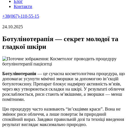
Блог
Контакти
+38(067)-110-55-15
24.10.2025
Ботулінотерапія — секрет молодої та
гладкої шкіри
Ботулінотерапія
— це сучасна косметологічна процедура, що
допомагає усунути мімічні зморшки за допомогою ін’єкцій
ботулотоксину. Препарат блокує надмірну активність м’язів,
через яку утворюються складки на шкірі. У результаті обличчя
розслаблюється, риси стають м’якішими, а зморшки — менш
помітними.
Цю процедуру часто називають “ін’єкціями краси”. Вона не
змінює риси обличчя, а лише повертає їм природний
спокійний вираз. Завдяки правильній дозі та техніці введення
результат виглядає максимально природно.