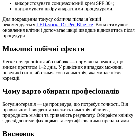
використовувати сонцезахисний крем SPF 30+;
підтримувати шкіру апаратними процедурами.
Для покращення тонусу обличчя після ін’єкцій
рекомендується
LED-маска Dr. Pen Blue Ice
. Вона стимулює
оновлення клітин і допомагає шкірі швидше відновитись після
процедури.
Можливі побічні ефекти
Легке почервоніння або набряк — нормальна реакція, що
зникає протягом 1–2 днів. У рідкісних випадках можливі
невеликі синці або тимчасова асиметрія, яка минає після
корекції.
Чому варто обирати професіоналів
Ботулінотерапія — це процедура, що потребує точності. Від
правильності введення залежить симетрія обличчя,
природність міміки та тривалість результату. Обирайте клініку
з досвідченими фахівцями та сертифікованими препаратами.
Висновок