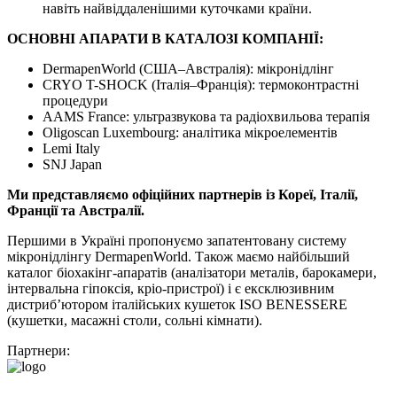
навіть найвіддаленішими куточками країни.
ОСНОВНІ АПАРАТИ В КАТАЛОЗІ КОМПАНІЇ:
DermapenWorld (США–Австралія): мікронідлінг
CRYO T-SHOCK (Італія–Франція): термоконтрастні
процедури
AAMS France: ультразвукова та радіохвильова терапія
Oligoscan Luxembourg: аналітика мікроелементів
Lemi Italy
SNJ Japan
Ми представляємо офіційних партнерів із Кореї, Італії,
Франції та Австралії.
Першими в Україні пропонуємо запатентовану систему
мікронідлінгу DermapenWorld. Також маємо найбільший
каталог біохакінг-апаратів (аналізатори металів, барокамери,
інтервальна гіпоксія, кріо-пристрої) і є ексклюзивним
дистриб’ютором італійських кушеток ISO BENESSERE
(кушетки, масажні столи, сольні кімнати).
Партнери: