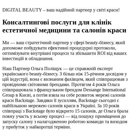
DIGITAL BEAUTY –
ваш надійний партнер у світі краси!
Консалтингові послуги для клінік
естетичної медицини та салонів краси
Ми — ваш стратегічний партнер у сфері beauty-бізнесу, який
допоможе побудувати ефективні процедурні протоколи,
оптимізувати внутрішні процеси та збільшити ROI від ваших
інвестицій в обладнання.
Наш Партнер Ольга Поліщук — це справжній експерт
українського beauty-бізнесу. З більш ніж 15-річним досвідом у
цій індустрії, вона є визнаним фахівцем, який співпрацював з
провідними світовими брендами. Протягом 4 років Ольга
співпрацювала з французьким брендом Dessange International
Group в Києві, а потім взяла на себе розвиток мережі салонів
краси Backstage. Завдяки її зусиллям, Backstage сьогодні є
найбільшою мережею салонів краси в Україні. За 10 років
співпраці з Backstage було відкрито 15 салонів, де Ольга брала
повну участь у всьому процесі — від пошуку приміщення до
запуску салону з налагодженою роботою команди та виходом
у прибуток у найкоротші терміни.