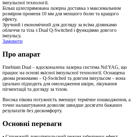
імпульсної технології.
Більш цілеспрямована лазерна доставка з максимальним
розміром променя 10 мм для меншого болю та кращого
ефекту.
Зручний і економічний для догляду за всіма ділянками
обличчя та тіла з Dual Q-Switched і функціями довгого
імпульсу.
Замовити
Про апарат
Finebiam Dual – вдосконалена лазерна система Nd:YAG, що
працює на основі якісної імпульсної технології. Оснащена
двома режимами – Q-Switched та довгим імпульсом – вона
ідеально підходить для омолодження шкіри, лікування
пігментації та догляду за тілом.
Висока пікова потужність зменшує термічне пошкодження, а
точне налаштування дозволяє швидше досягати бажаних
результатів без дискомфорту.
Основні переваги
• Справжній довгоімпульсний режим забезпечує ефект