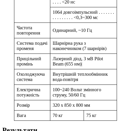
. . . . <20 нс
1064 довгоімпульсний . . . . . . .
. . . . . . . . . <0,3~300 мс
Частота
Одинарний, ~10 Гц
повторення
Система подачі
Шарнірна рука з
променя
наконечником (7 шарнірів)
Прицільний
Лазерний діод, 3 мВ Pilot
промінь
Beam (655 нм)|
Охолоджуюча
Внутрішній теплообмінник
система
вода-повітря
Електрична
100~240 Вольт змінного
потужність
струму, 50/60 Гц
Розмір
320 х 850 х 800 мм
Вага
70 кг
75 кг
Результати