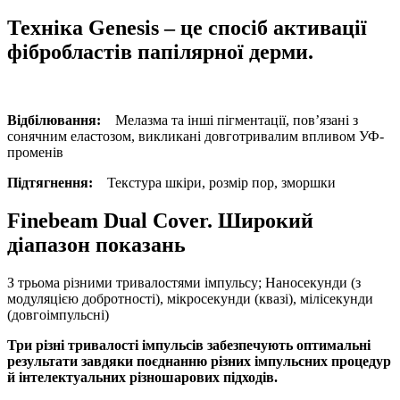
Техніка Genesis – це спосіб активації
фібробластів папілярної дерми.
Відбілювання:
Мелазма та інші пігментації, пов’язані з
сонячним еластозом, викликані довготривалим впливом УФ-
променів
Підтягнення:
Текстура шкіри, розмір пор, зморшки
Finebeam Dual Cover. Широкий
діапазон показань
З трьома різними тривалостями імпульсу; Наносекунди (з
модуляцією добротності), мікросекунди (квазі), мілісекунди
(довгоімпульсні)
Три різні тривалості імпульсів забезпечують оптимальні
результати завдяки поєднанню різних імпульсних процедур
й інтелектуальних різношарових підходів.