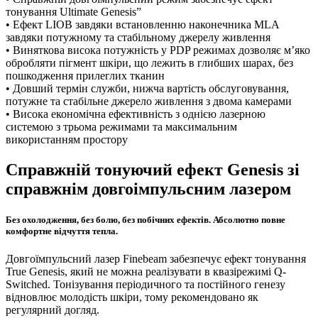
тонування Ultimate Genesis”
• Ефект LIOB завдяки встановленню наконечника MLA
завдяки потужному та стабільному джерелу живлення
• Виняткова висока потужність у PDP режимах дозволяє м’яко
обробляти пігмент шкіри, що лежить в глибших шарах, без
пошкодження прилеглих тканин
• Довший термін служби, нижча вартість обслуговування,
потужне та стабільне джерело живлення з двома камерами
• Висока економічна ефективність з однією лазерною
системою з трьома режимами та максимальним
використанням простору
Справжній тонуючий ефект Genesis зі
справжнім довгоімпульсним лазером
Без охолодження, без болю, без побічних ефектів. Абсолютно повне
комфортне відчуття тепла.
Довгоїмпульсний лазер Finebeam забезпечує ефект тонування
True Genesis, який не можна реалізувати в квазірежимі Q-
Switched. Тонізування періодичного та постійного генезу
відновлює молодість шкіри, тому рекомендовано як
регулярний догляд.