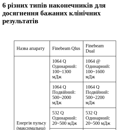
6 різних типів наконечників для
досягнення бажаних клінічних
результатів
Finebeam
Назва апарату
Finebeam Qlus
Dual
1064 Q
1064 @
Одинарний:
Одинарний:
100~1300
100~1600
мДж
мДж
1064 Q
1064 Q
Подвійний:
Подвійний:
500~2000
500~2200
мДж
мДж
532 Q
532 Q
Одинарний:
Одинарний:
Енергія пульсу
20~500 мДж
20~500 мДж
(максимальна)