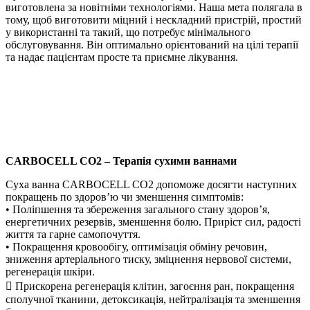
виготовлена за новітніми технологіями. Наша мета полягала в
тому, щоб виготовити міцний і нескладний пристрій, простий
у використанні та такий, що потребує мінімального
обслуговування. Він оптимально орієнтований на цілі терапії
та надає пацієнтам просте та приємне лікування.
CARBOCELL CO2 – Терапія сухими ваннами
Суха ванна CARBOCELL CO2 допоможе досягти наступних
покращень по здоров’ю чи зменшення симптомів:
• Поліпшення та збереження загального стану здоров’я,
енергетичних резервів, зменшення болю. Приріст сил, радості
життя та гарне самопочуття.
• Покращення кровообігу, оптимізація обміну речовин,
зниження артеріального тиску, зміцнення нервової системи,
регенерація шкіри.
 Прискорена регенерація клітин, загоєння ран, покращення
сполучної тканини, детоксикація, нейтралізація та зменшення