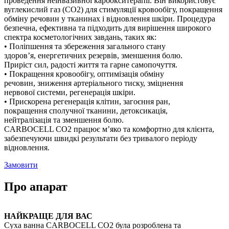
проведення неінвазивної карбокситерапії. Він використовує
вуглекислий газ (CO2) для стимуляції кровообігу, покращення
обміну речовин у тканинах і відновлення шкіри. Процедура
безпечна, ефективна та підходить для вирішення широкого
спектра косметологічних завдань, таких як:
• Поліпшення та збереження загального стану
здоров’я, енергетичних резервів, зменшення болю.
Приріст сил, радості життя та гарне самопочуття.
• Покращення кровообігу, оптимізація обміну
речовин, зниження артеріального тиску, зміцнення
нервової системи, регенерація шкіри.
• Прискорена регенерація клітин, загоєння ран,
покращення сполучної тканини, детоксикація,
нейтралізація та зменшення болю.
CARBOCELL CO2 працює м’яко та комфортно для клієнта,
забезпечуючи швидкі результати без тривалого періоду
відновлення.
Замовити
Про апарат
НАЙКРАЩЕ ДЛЯ ВАС
Суха ванна CARBOCELL CO2 була розроблена та