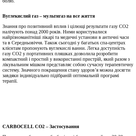
болю.
Вуглекислий газ – мультигаз на все життя
Знання про позитивний вплив і цілющі результати газу CO2
налічують понад 2000 років. Ними користувалися
найрізноманітніші лікарі та медичні установи в античні часи
та в Середньовіччя. Також сьогодні у багатьох спа-центрах
клієнтам пропонують вуглекислі ванни. Легка доступність
газу CO2 у портативних пляшках дозволила розробити
компактний і простий у використанні пристрій, який разом з
лікувальним мішком представляє собою сучасну терапевтичну
систему. Значного покращення стану здоров’я можна досягти
завдяки індивідуально підібраній оптимальній програмі
терапії.
CARBOCELL CO2 – Застосування