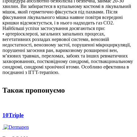
Процедура абсолютно безболісна і безпечна, займає 20-30
хвилин. Ви забираєтеся в купальному костюмі в лікувальний
мішок, який герметично фіксується під пахвами. Після
фіксування лікувального мішка наявне повітря всередині
кришки відсмоктується, і в нього надходить газ CO2.
Найбільші успіхи застосування досягаються при:
• артеріосклерозі, загальних запальних процесах,
вегетативних розладах нервової системи, венозній
недостатності, венозному застої, порушенні мікроциркуляції,
порушенні загоєння ран, варикозному розширенні вен,
м’язових травмах, переломах, забоях та інших ревматичних
захворюваннях, постковідному синдромі, поствакцинальному
синдромі, синдромі хронічної втоми. Особливо ефективна в
поєднанні з IГГT-терапією.
Також пропонуємо
10Triple