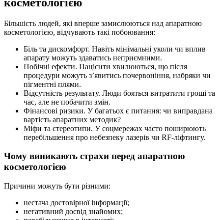
косметологією
Більшість людей, які вперше замислюються над апаратною
косметологією, відчувають такі побоювання:
Біль та дискомфорт. Навіть мінімальні уколи чи вплив
апарату можуть здаватись неприємними.
Побічні ефекти. Пацієнти хвилюються, що після
процедури можуть з’явитись почервоніння, набряки чи
пігментні плями.
Відсутність результату. Люди бояться витратити гроші та
час, але не побачити змін.
Фінансові ризики. У багатьох є питання: чи виправдана
вартість апаратних методик?
Міфи та стереотипи. У соцмережах часто поширюють
перебільшення про небезпеку лазерів чи RF-ліфтингу.
Чому виникають страхи перед апаратною
косметологією
Причини можуть бути різними:
нестача достовірної інформації;
негативний досвід знайомих;