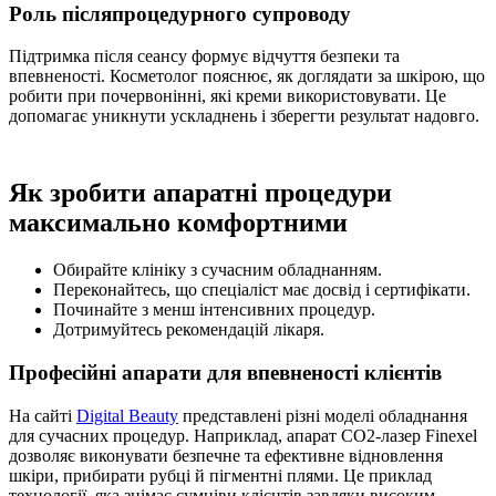
Роль післяпроцедурного супроводу
Підтримка після сеансу формує відчуття безпеки та
впевненості. Косметолог пояснює, як доглядати за шкірою, що
робити при почервонінні, які креми використовувати. Це
допомагає уникнути ускладнень і зберегти результат надовго.
Як зробити апаратні процедури
максимально комфортними
Обирайте клініку з сучасним обладнанням.
Переконайтесь, що спеціаліст має досвід і сертифікати.
Починайте з менш інтенсивних процедур.
Дотримуйтесь рекомендацій лікаря.
Професійні апарати для впевненості клієнтів
На сайті
Digital Beauty
представлені різні моделі обладнання
для сучасних процедур. Наприклад, апарат СО2-лазер Finexel
дозволяє виконувати безпечне та ефективне відновлення
шкіри, прибирати рубці й пігментні плями. Це приклад
технології, яка знімає сумніви клієнтів завдяки високим