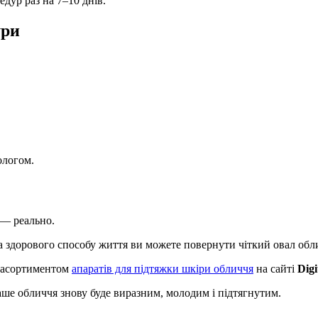
едур раз на 7–10 днів.
ури
ологом.
 — реально.
а здорового способу життя ви можете повернути чіткий овал обли
з асортиментом
апаратів для підтяжки шкіри обличчя
на сайті
Digi
аше обличчя знову буде виразним, молодим і підтягнутим.