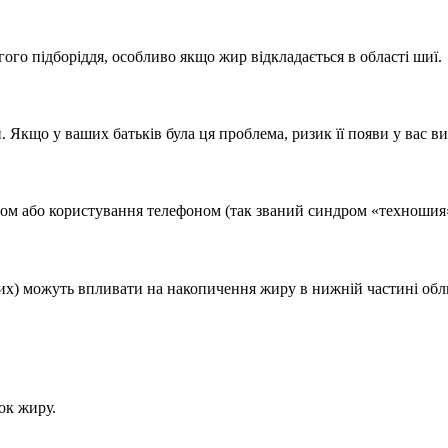
ого підборіддя, особливо якщо жир відкладається в області шиї.
 Якщо у ваших батьків була ця проблема, ризик її появи у вас в
ром або користування телефоном (так званий синдром «техношия»
их) можуть впливати на накопичення жиру в нижній частині обл
ок жиру.