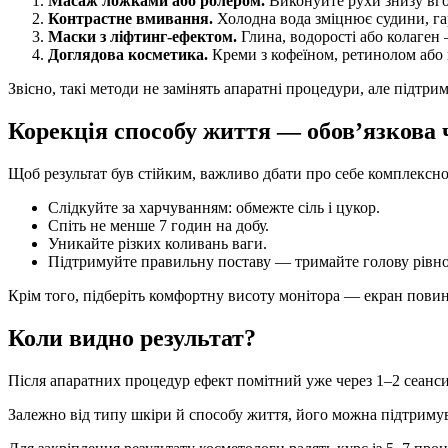
Масаж ложками або ролером.
Виконуйте рухи знизу вго
Контрастне вмивання.
Холодна вода зміцнює судини, г
Маски з ліфтинг-ефектом.
Глина, водорості або колаген 
Доглядова косметика.
Креми з кофеїном, ретинолом або
Звісно, такі методи не замінять апаратні процедури, але підтрим
Корекція способу життя — обов’язкова 
Щоб результат був стійким, важливо дбати про себе комплексно
Слідкуйте за харчуванням: обмежте сіль і цукор.
Спіть не менше 7 годин на добу.
Уникайте різких коливань ваги.
Підтримуйте правильну поставу — тримайте голову рівно, 
Крім того, підберіть комфортну висоту монітора — екран повин
Коли видно результат?
Після апаратних процедур ефект помітний уже через 1–2 сеанси,
Залежно від типу шкіри й способу життя, його можна підтримув