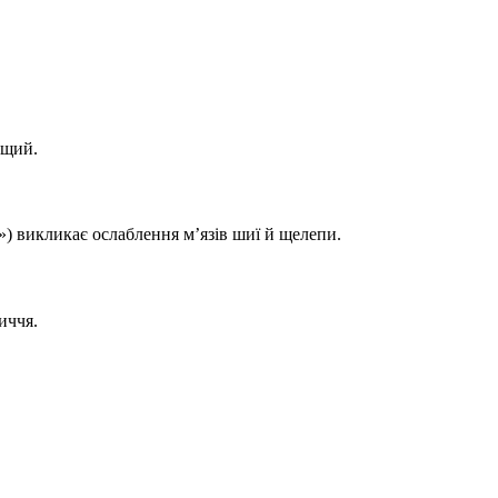
ищий.
) викликає ослаблення м’язів шиї й щелепи.
иччя.