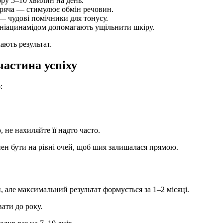
ру 5–10 хвилин на день.
аряча — стимулює обмін речовин.
— чудові помічники для тонусу.
 ніацинамідом допомагають ущільнити шкіру.
ають результат.
частина успіху
:
не нахиляйте її надто часто.
ен бути на рівні очей, щоб шия залишалася прямою.
 але максимальний результат формується за 1–2 місяці.
ати до року.