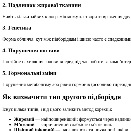
2. Надлишок жирової тканини
Навіть кілька зайвих кілограмів можуть створити враження друг
3. Генетика
Форма обличчя, кут між підборіддям і шиєю часто є спадковими.
4. Порушення постави
Постійне нахиляння голови вперед під час роботи за комп’юте
5. Гормональні зміни
Порушення метаболізму або рівня гормонів (особливо тиреоїдн
Як визначити тип другого підборіддя
Існує кілька типів, і від цього залежить метод корекції:
Жировий
— найпоширеніший; формується через надлиш
М’язовий
— спричинений слабкістю м’язів шиї.
Шкірний (віковий)
— наслідок втрати пружності шкіри.