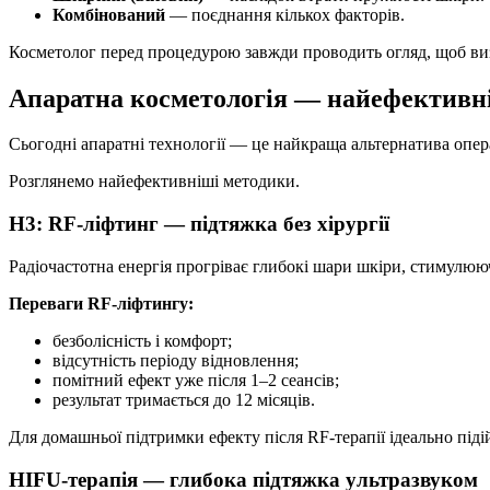
Комбінований
— поєднання кількох факторів.
Косметолог перед процедурою завжди проводить огляд, щоб виз
Апаратна косметологія — найефективн
Сьогодні апаратні технології — це найкраща альтернатива опера
Розглянемо найефективніші методики.
H3: RF-ліфтинг — підтяжка без хірургії
Радіочастотна енергія прогріває глибокі шари шкіри, стимулююч
Переваги RF-ліфтингу:
безболісність і комфорт;
відсутність періоду відновлення;
помітний ефект уже після 1–2 сеансів;
результат тримається до 12 місяців.
Для домашньої підтримки ефекту після RF-терапії ідеально піді
HIFU-терапія — глибока підтяжка ультразвуком