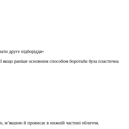
ю. І якщо раніше основним способом боротьби була пластична
шою, м’якшою й провисає в нижній частині обличчя.