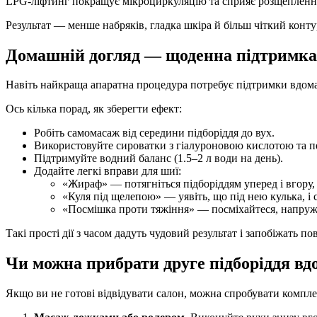
LPG-ліфтинг покращує мікроциркуляцію та сприяє розщепленню
Результат — менше набряків, гладка шкіра й більш чіткий конт
Домашній догляд — щоденна підтримка 
Навіть найкраща апаратна процедура потребує підтримки вдома
Ось кілька порад, як зберегти ефект:
Робіть самомасаж від середини підборіддя до вух.
Використовуйте сироватки з гіалуроновою кислотою та 
Підтримуйте водний баланс (1.5–2 л води на день).
Додайте легкі вправи для шиї:
«Жираф» — потягніться підборіддям уперед і вгору, 
«Куля під щелепою» — уявіть, що під нею кулька, і 
«Посмішка проти тяжіння» — посміхайтеся, напру
Такі прості дії з часом дадуть чудовий результат і запобіжать п
Чи можна прибрати друге підборіддя вдо
Якщо ви не готові відвідувати салон, можна спробувати компле