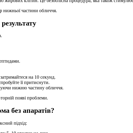
 жирових клітин. Це безболісна процедура, яка також стимулює
ур нижньої частини обличчя.
результату
.
пептидами.
затримайтеся на 10 секунд.
спробуйте її притиснути.
жуючи нижню частину обличчя.
овторній появі проблеми.
ма без апаратів?
ксний підхід: