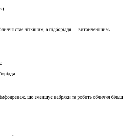
я).
бличчя стає чіткішим, а підборіддя — витонченішим.
.
боріддя.
лімфодренаж, що зменшує набряки та робить обличчя більш