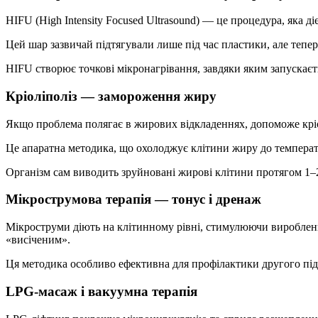
HIFU (High Intensity Focused Ultrasound) — це процедура, яка 
Цей шар зазвичай підтягували лише під час пластики, але тепер
HIFU створює точкові мікронагрівання, завдяки яким запускаєт
Кріоліполіз — замороження жиру
Якщо проблема полягає в жирових відкладеннях, допоможе кріо
Це апаратна методика, що охолоджує клітини жиру до температ
Організм сам виводить зруйновані жирові клітини протягом 1–2
Мікрострумова терапія — тонус і дренаж
Мікроструми діють на клітинному рівні, стимулюючи виробленн
«висіченим».
Ця методика особливо ефективна для профілактики другого підбо
LPG-масаж і вакуумна терапія