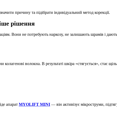
начити причину та підібрати індивідуальний метод корекції.
іше рішення
ціям. Вони не потребують наркозу, не залишають шрамів і дають р
и колагенові волокна. В результаті шкіра «стягується», стає щі
йде апарат
MYOLIFT MINI
— він активізує мікроструми, підтяг