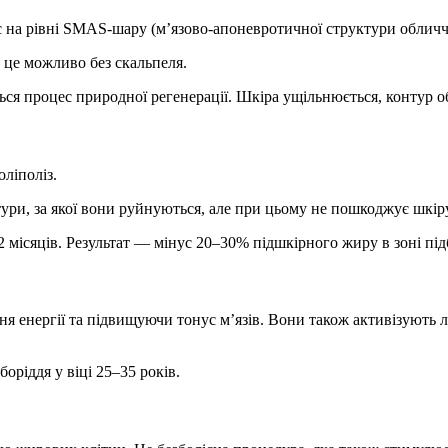
діє на рівні SMAS-шару (м’язово-апоневротичної структури обличч
 це можливо без скальпеля.
ься процес природної регенерації. Шкіра ущільнюється, контур о
ліполіз.
ури, за якої вони руйнуються, але при цьому не пошкоджує шкіру
 місяців. Результат — мінус 20–30% підшкірного жиру в зоні під
я енергії та підвищуючи тонус м’язів. Вони також активізують 
ріддя у віці 25–35 років.