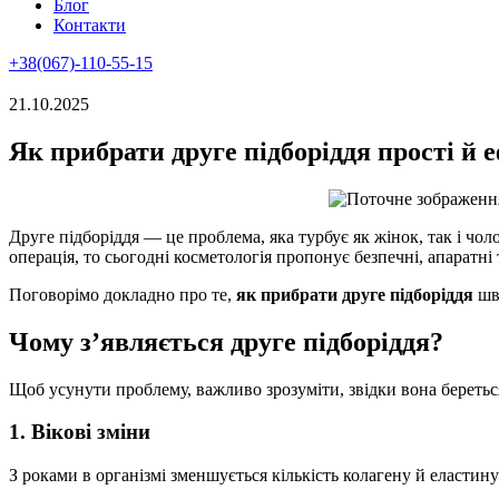
Блог
Контакти
+38(067)-110-55-15
21.10.2025
Як прибрати друге підборіддя прості й 
Друге підборіддя — це проблема, яка турбує як жінок, так і чо
операція, то сьогодні косметологія пропонує безпечні, апаратні
Поговорімо докладно про те,
як прибрати друге підборіддя
шви
Чому з’являється друге підборіддя?
Щоб усунути проблему, важливо зрозуміти, звідки вона береть
1. Вікові зміни
З роками в організмі зменшується кількість колагену й еластин