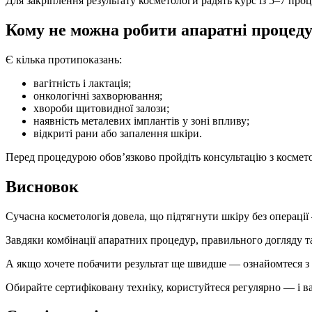
Для закріплення результату косметологи радять курс із 5–7 проц
Кому не можна робити апаратні процед
Є кілька протипоказань:
вагітність і лактація;
онкологічні захворювання;
хвороби щитовидної залози;
наявність металевих імплантів у зоні впливу;
відкриті рани або запалення шкіри.
Перед процедурою обов’язково пройдіть консультацію з космет
Висновок
Сучасна косметологія довела, що підтягнути шкіру без операції
Завдяки комбінації апаратних процедур, правильного догляду т
А якщо хочете побачити результат ще швидше — ознайомтеся 
Обирайте сертифіковану техніку, користуйтеся регулярно — і в